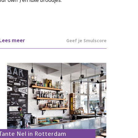
our own”) en luxe broodjes.
Lees meer
Geef je Smulscore
Tante Nel in Rotterdam