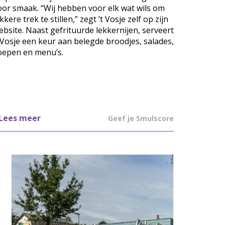
oor smaak. “Wij hebben voor elk wat wils om
kkere trek te stillen,” zegt ’t Vosje zelf op zijn
ebsite. Naast gefrituurde lekkernijen, serveert
t Vosje een keur aan belegde broodjes, salades,
oepen en menu’s.
Lees meer
Geef je Smulscore