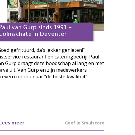
Paul van Gurp sinds 1991 –
Colmschate in Deventer
Goed gefrituurd, da’s lekker genieten!”
astservice restaurant en cateringbedrijf Paul
an Gurp draagt deze boodschap al lang en met
erve uit. Van Gurp en zijn medewerkers
treven continu naar “de beste kwaliteit”.
Lees meer
Geef je Smulscore