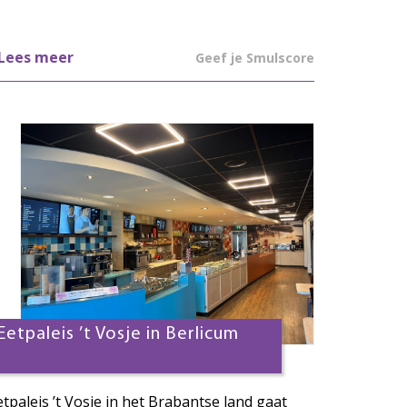
Lees meer
Geef je Smulscore
Eetpaleis ’t Vosje in Berlicum
etpaleis ’t Vosje in het Brabantse land gaat