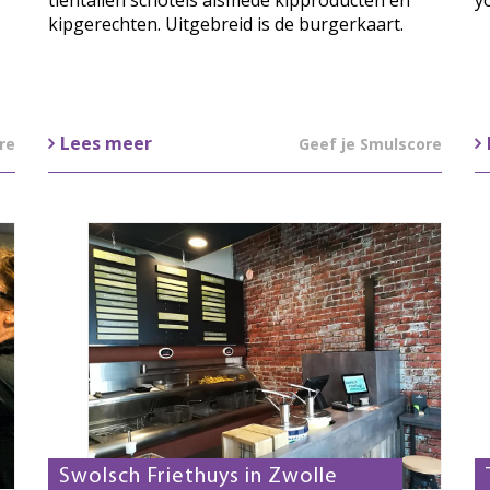
tientallen schotels alsmede kipproducten en
y
kipgerechten. Uitgebreid is de burgerkaart.
Lees meer
re
Geef je Smulscore
Swolsch Friethuys in Zwolle