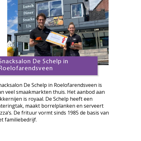
Snacksalon De Schelp in
Roelofarendsveen
nacksalon De Schelp in Roelofarendsveen is
an veel smaakmarkten thuis. Het aanbod aan
ekkernijen is royaal. De Schelp heeft een
ateringtak, maakt borrelplanken en serveert
izza’s. De frituur vormt sinds 1985 de basis van
t familiebedrijf.