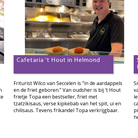
Cafetaria ’t Hout in Helmond
Friturist Wilco van Seccelen is “in de aardappels
S
n
en de friet geboren.” Van oudsher is bij ‘t Hout
v
te
frietje Topa een bestseller, friet met
l
tzatzikisaus, verse kipkebab van het spit, ui en
c
chilisaus. Tevens frikandel Topa verkrijgbaar.
p
he