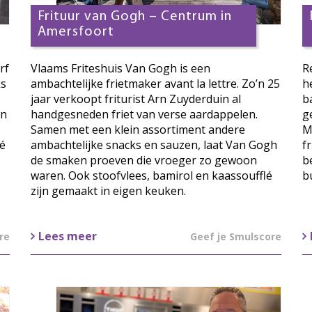
Frituur van Gogh – Centrum in
Amersfoort
rf
Vlaams Friteshuis Van Gogh is een
R
ks
ambachtelijke frietmaker avant la lettre. Zo’n 25
h
jaar verkoopt friturist Arn Zuyderduin al
b
en
handgesneden friet van verse aardappelen.
g
Samen met een klein assortiment andere
M
lé
ambachtelijke snacks en sauzen, laat Van Gogh
f
de smaken proeven die vroeger zo gewoon
b
waren. Ook stoofvlees, bamirol en kaassoufflé
bu
zijn gemaakt in eigen keuken.
Lees meer
re
Geef je Smulscore