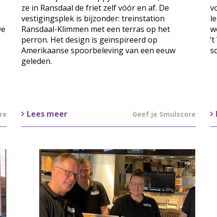
ze in Ransdaal de friet zelf vóór en af. De
v
e
vestigingsplek is bijzonder: treinstation
le
De
Ransdaal-Klimmen met een terras op het
w
perron. Het design is geïnspireerd op
’
Amerikaanse spoorbeleving van een eeuw
s
geleden.
Lees meer
re
Geef je Smulscore