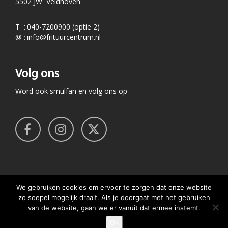
5502 JW Veldhoven
T
:
040-7200900 (optie 2)
@
:
info@frituurcentrum.nl
Volg ons
Word ook smulfan en volg ons op
We gebruiken cookies om ervoor te zorgen dat onze website
zo soepel mogelijk draait. Als je doorgaat met het gebruiken
van de website, gaan we er vanuit dat ermee instemt.
Design en realisatie
Ok
GEEF JE SMULSCORE