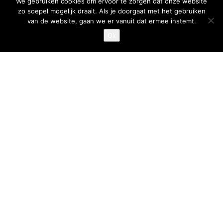
We gebruiken cookies om ervoor te zorgen dat onze website
Nederlands Frituurcentrum
zo soepel mogelijk draait. Als je doorgaat met het gebruiken
van de website, gaan we er vanuit dat ermee instemt.
Smulgids.nl
Ok
Nederlands Frituurcentrum
Blaarthemseweg 72
5502 JW Veldhoven
T
:
040-7200900 (optie 2)
@
:
info@frituurcentrum.nl
Volg ons
Word ook smulfan en volg ons op