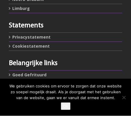
Limburg
Statements
Privacystatement
Cookiestatement
Belangrijke links
Goed Gefrituurd
Met Goud Bekroond
We gebruiken cookies om ervoor te zorgen dat onze website
zo soepel mogelijk draait. Als je doorgaat met het gebruiken
ProFri
van de website, gaan we er vanuit dat ermee instemt.
Nederlands Frituurcentrum
Ok
Smulgids.nl
Nederlands Frituurcentrum