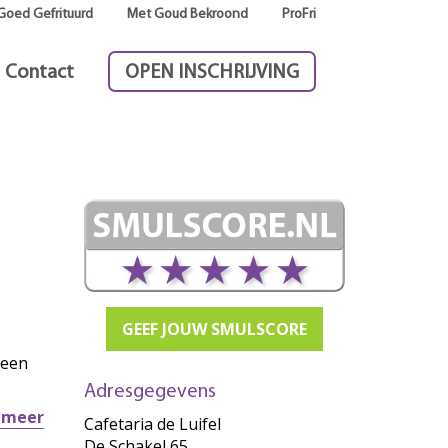
Goed Gefrituurd
Met Goud Bekroond
ProFri
Contact
OPEN INSCHRIJVING
GEEF JOUW SMULSCORE
 een
Adresgegevens
r meer
Cafetaria de Luifel
De Schakel 65