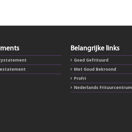
ements
Belangrijke links
cystatement
Goed Gefrituurd
iestatement
Met Goud Bekroond
ProFri
Nederlands Frituurcentrum