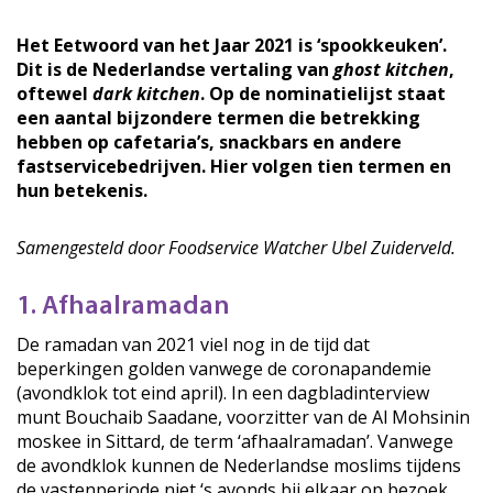
Het Eetwoord van het Jaar 2021 is ‘spookkeuken’.
Dit is de Nederlandse vertaling van
ghost kitchen
,
oftewel
dark kitchen
. Op de nominatielijst staat
een aantal bijzondere termen die betrekking
hebben op cafetaria’s, snackbars en andere
fastservicebedrijven. Hier volgen tien termen en
hun betekenis.
Samengesteld door Foodservice Watcher Ubel Zuiderveld.
1. Afhaalramadan
De ramadan van 2021 viel nog in de tijd dat
beperkingen golden vanwege de coronapandemie
(avondklok tot eind april). In een dagbladinterview
munt Bouchaib Saadane, voorzitter van de Al Mohsinin
moskee in Sittard, de term ‘afhaalramadan’. Vanwege
de avondklok kunnen de Nederlandse moslims tijdens
de vastenperiode niet ‘s avonds bij elkaar op bezoek