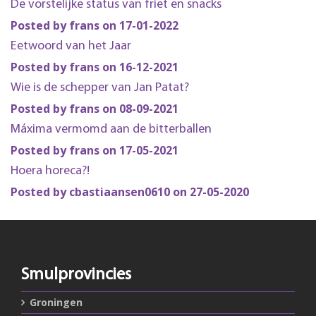
De vorstelijke status van friet en snacks
Posted by frans on 17-01-2022
Eetwoord van het Jaar
Posted by frans on 16-12-2021
Wie is de schepper van Jan Patat?
Posted by frans on 08-09-2021
Máxima vermomd aan de bitterballen
Posted by frans on 17-05-2021
Hoera horeca?!
Posted by cbastiaansen0610 on 27-05-2020
Smulprovincies
Groningen