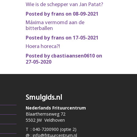
Wie is de schepper van Jan Patat?
Posted by frans on 08-09-2021
Máxima vermomd aan de
bitterballen
Posted by frans on 17-05-2021
Hoera horeca?!
Posted by cbastiaansen0610 on
27-05-2020
Smulgids.nl
Nederlands Frituurcentrum
Blaarthemseweg 72
5502 JW Veldhoven
T
:
040-7200900 (optie 2)
@
:
info@frituurcentrum.nl