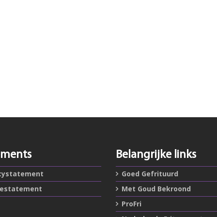
ements
Belangrijke links
cystatement
Goed Gefrituurd
iestatement
Met Goud Bekroond
ProFri