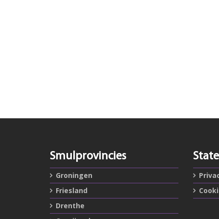
Smulprovincies
Stat
Groningen
Priva
Friesland
Cook
Drenthe