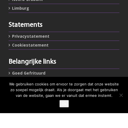
Limburg
Statements
Privacystatement
Cookiestatement
Belangrijke links
Goed Gefrituurd
Met Goud Bekroond
We gebruiken cookies om ervoor te zorgen dat onze website
zo soepel mogelijk draait. Als je doorgaat met het gebruiken
ProFri
van de website, gaan we er vanuit dat ermee instemt.
Nederlands Frituurcentrum
Ok
Smulgids.nl
Nederlands Frituurcentrum