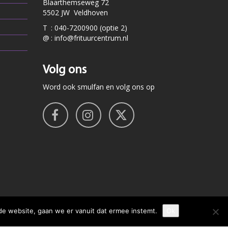
Blaarthemseweg 72
5502 JW Veldhoven
T
:
040-7200900 (optie 2)
@
:
info@frituurcentrum.nl
Volg ons
Word ook smulfan en volg ons op
de website, gaan we er vanuit dat ermee instemt.
Ok