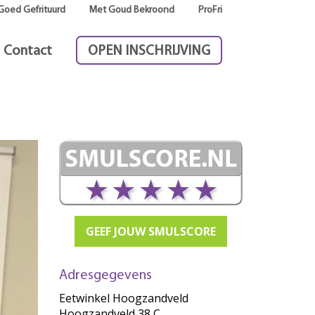
Goed Gefrituurd
Met Goud Bekroond
ProFri
Contact
OPEN INSCHRIJVING
GEEF JOUW SMULSCORE
Adresgegevens
Eetwinkel Hoogzandveld
Hoogzandveld 38 C