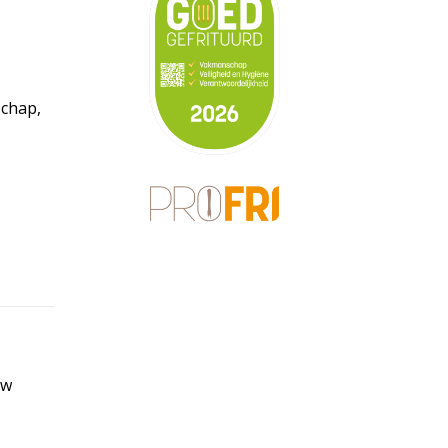
schap,
uw