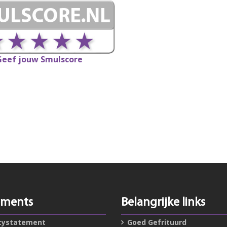
Geef jouw Smulscore
ements
Belangrijke links
cystatement
Goed Gefrituurd