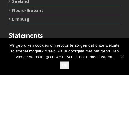
Zeeland
Noord-Brabant
Limburg
Statements
We gebruiken cookies om ervoor te zorgen dat onze website
Privacystatement
zo soepel mogelijk draait. Als je doorgaat met het gebruiken
Cookiestatement
van de website, gaan we er vanuit dat ermee instemt.
Ok
Belangrijke links
Goed Gefrituurd
Met Goud Bekroond
ProFri
Nederlands Frituurcentrum
Smulgids.nl