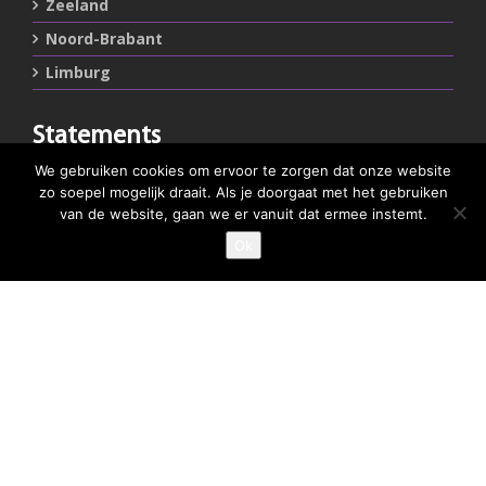
Zeeland
Noord-Brabant
Limburg
Statements
We gebruiken cookies om ervoor te zorgen dat onze website
Privacystatement
zo soepel mogelijk draait. Als je doorgaat met het gebruiken
Cookiestatement
van de website, gaan we er vanuit dat ermee instemt.
Ok
Belangrijke links
Goed Gefrituurd
Met Goud Bekroond
ProFri
Nederlands Frituurcentrum
Smulgids.nl