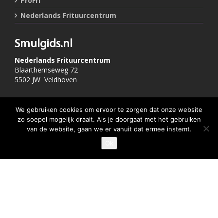
ProFri
Nederlands Frituurcentrum
Smulgids.nl
Nederlands Frituurcentrum
Blaarthemseweg 72
5502 JW Veldhoven
T
:
040-7200900 (optie 2)
We gebruiken cookies om ervoor te zorgen dat onze website
@
:
info@frituurcentrum.nl
zo soepel mogelijk draait. Als je doorgaat met het gebruiken
van de website, gaan we er vanuit dat ermee instemt.
Ok
GEEF JE SMULSCORE
Volg ons
Word ook smulfan en volg ons op