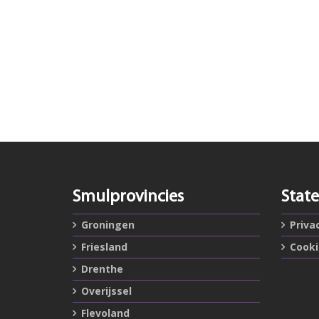
Smulprovincies
Stat
Groningen
Priva
Friesland
Cook
Drenthe
Overijssel
Flevoland