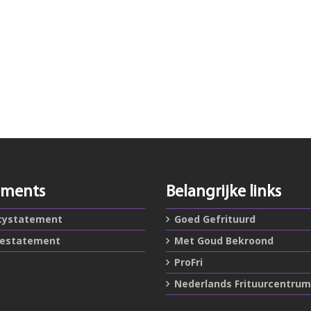
ements
Belangrijke links
cystatement
Goed Gefrituurd
iestatement
Met Goud Bekroond
ProFri
Nederlands Frituurcentrum