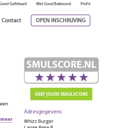
Goed Gefrituurd
Met Goud Bekroond
ProFri
Contact
OPEN INSCHRIJVING
GEEF JOUW SMULSCORE
 een
Adresgegevens
r meer
Whizz Burger
Lange Reke 8