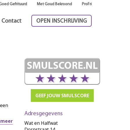
Goed Gefrituurd
Met Goud Bekroond
ProFri
Contact
OPEN INSCHRIJVING
GEEF JOUW SMULSCORE
 een
Adresgegevens
r meer
Wat en Halfwat
Dorpstraat 14