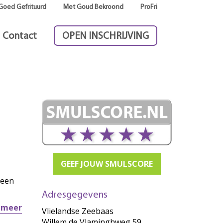
Goed Gefrituurd
Met Goud Bekroond
ProFri
Contact
OPEN INSCHRIJVING
GEEF JOUW SMULSCORE
 een
Adresgegevens
r meer
Vlielandse Zeebaas
Willem de Vlaminghweg 59