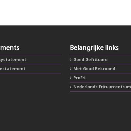
ements
Belangrijke links
cystatement
Goed Gefrituurd
iestatement
Met Goud Bekroond
ProFri
Nederlands Frituurcentrum