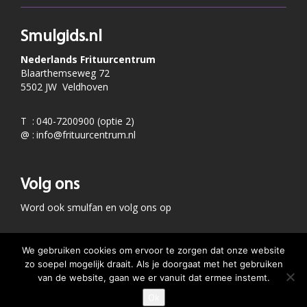
Smulgids.nl
Nederlands Frituurcentrum
Blaarthemseweg 72
5502 JW Veldhoven
T
:
040-7200900 (optie 2)
@
:
info@frituurcentrum.nl
Volg ons
Word ook smulfan en volg ons op
We gebruiken cookies om ervoor te zorgen dat onze website
zo soepel mogelijk draait. Als je doorgaat met het gebruiken
van de website, gaan we er vanuit dat ermee instemt.
Ok
GEEF JE SMULSCORE