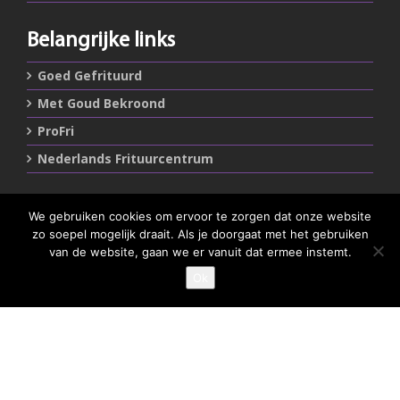
Belangrijke links
Goed Gefrituurd
Met Goud Bekroond
ProFri
Nederlands Frituurcentrum
Smulgids.nl
We gebruiken cookies om ervoor te zorgen dat onze website
zo soepel mogelijk draait. Als je doorgaat met het gebruiken
Nederlands Frituurcentrum
van de website, gaan we er vanuit dat ermee instemt.
Blaarthemseweg 72
5502 JW Veldhoven
Ok
GEEF JE SMULSCORE
T
:
040-7200900 (optie 2)
@
:
info@frituurcentrum.nl