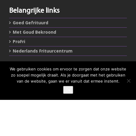
Belangrijke links
Goed Gefrituurd
Met Goud Bekroond
ProFri
Nederlands Frituurcentrum
Smulgids.nl
We gebruiken cookies om ervoor te zorgen dat onze website
zo soepel mogelijk draait. Als je doorgaat met het gebruiken
Nederlands Frituurcentrum
van de website, gaan we er vanuit dat ermee instemt.
Blaarthemseweg 72
Ok
5502 JW Veldhoven
GEEF JE SMULSCORE
T
:
040-7200900 (optie 2)
@
:
info@frituurcentrum.nl
Volg ons