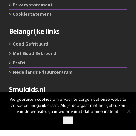
Privacystatement
Cookiestatement
Belangrijke links
Goed Gefrituurd
Met Goud Bekroond
ProFri
Nederlands Frituurcentrum
Smulgids.nl
We gebruiken cookies om ervoor te zorgen dat onze website
Nederlands Frituurcentrum
zo soepel mogelijk draait. Als je doorgaat met het gebruiken
Blaarthemseweg 72
van de website, gaan we er vanuit dat ermee instemt.
5502 JW Veldhoven
Ok
GEEF JE SMULSCORE
T
:
040-7200900 (optie 2)
@
:
info@frituurcentrum.nl