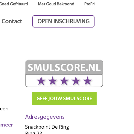
Goed Gefrituurd
Met Goud Bekroond
ProFri
Contact
OPEN INSCHRIJVING
GEEF JOUW SMULSCORE
 een
Adresgegevens
r meer
Snackpoint De Ring
Ring 23