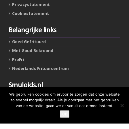
Privacystatement
Cookiestatement
Belangrijke links
Goed Gefrituurd
Met Goud Bekroond
ProFri
Nederlands Frituurcentrum
Smulgids.nl
We gebruiken cookies om ervoor te zorgen dat onze website
Nederlands Frituurcentrum
zo soepel mogelijk draait. Als je doorgaat met het gebruiken
Blaarthemseweg 72
van de website, gaan we er vanuit dat ermee instemt.
5502 JW Veldhoven
Ok
GEEF JE SMULSCORE
T
:
040-7200900 (optie 2)
@
:
info@frituurcentrum.nl