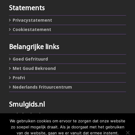
Statements
Privacystatement
Cookiestatement
Belangrijke links
Goed Gefrituurd
Met Goud Bekroond
ProFri
Nederlands Frituurcentrum
Smulgids.nl
Nederlands Frituurcentrum
Blaarthemseweg 72
We gebruiken cookies om ervoor te zorgen dat onze website
5502 JW Veldhoven
zo soepel mogelijk draait. Als je doorgaat met het gebruiken
van de website, gaan we er vanuit dat ermee instemt.