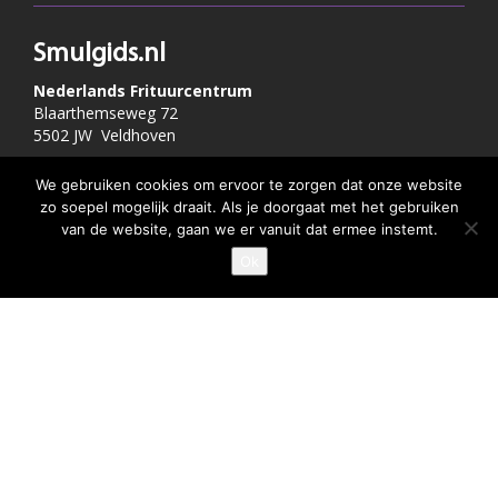
Smulgids.nl
Nederlands Frituurcentrum
Blaarthemseweg 72
5502 JW Veldhoven
We gebruiken cookies om ervoor te zorgen dat onze website
T
:
040-7200900 (optie 2)
zo soepel mogelijk draait. Als je doorgaat met het gebruiken
@
:
info@frituurcentrum.nl
van de website, gaan we er vanuit dat ermee instemt.
Ok
GEEF JE SMULSCORE
Volg ons
Word ook smulfan en volg ons op