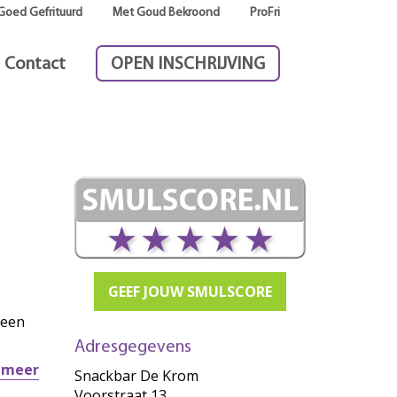
Goed Gefrituurd
Met Goud Bekroond
ProFri
Contact
OPEN INSCHRIJVING
GEEF JOUW SMULSCORE
 een
Adresgegevens
r meer
Snackbar De Krom
Voorstraat 13