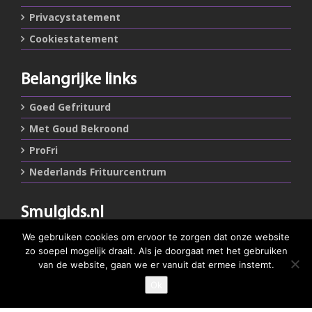
Privacystatement
Cookiestatement
Belangrijke links
Goed Gefrituurd
Met Goud Bekroond
ProFri
Nederlands Frituurcentrum
Smulgids.nl
Nederlands Frituurcentrum
We gebruiken cookies om ervoor te zorgen dat onze website
Blaarthemseweg 72
zo soepel mogelijk draait. Als je doorgaat met het gebruiken
5502 JW Veldhoven
van de website, gaan we er vanuit dat ermee instemt.
Ok
GEEF JE SMULSCORE
T
:
040-7200900 (optie 2)