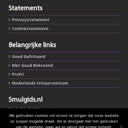
Statements
Privacystatement
Cookiestatement
Belangrijke links
Goed Gefrituurd
Met Goud Bekroond
ProFri
Nederlands Frituurcentrum
Smulgids.nl
Nederlands Frituurcentrum
Blaarthemseweg 72
We gebruiken cookies om ervoor te zorgen dat onze website
5502 JW Veldhoven
zo soepel mogelijk draait. Als je doorgaat met het gebruiken
van de website, gaan we er vanuit dat ermee instemt.