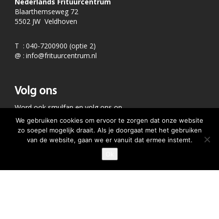
Nederlands Frituurcentrum
Blaarthemseweg 72
5502 JW Veldhoven
T
:
040-7200900 (optie 2)
@
:
info@frituurcentrum.nl
Volg ons
Word ook smulfan en volg ons op
We gebruiken cookies om ervoor te zorgen dat onze website
zo soepel mogelijk draait. Als je doorgaat met het gebruiken
van de website, gaan we er vanuit dat ermee instemt.
Ok
GEEF JE SMULSCORE