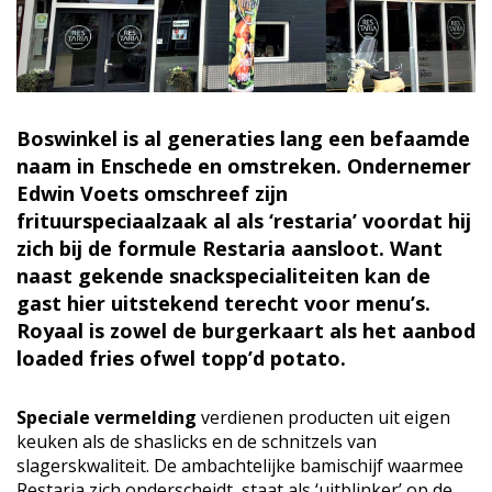
Boswinkel is al generaties lang een befaamde
naam in Enschede en omstreken. Ondernemer
Edwin Voets omschreef zijn
frituurspeciaalzaak al als ‘restaria’ voordat hij
zich bij de formule Restaria aansloot. Want
naast gekende snackspecialiteiten kan de
gast hier uitstekend terecht voor menu’s.
Royaal is zowel de burgerkaart als het aanbod
loaded fries ofwel topp’d potato.
Speciale vermelding
verdienen producten uit eigen
keuken als de shaslicks en de schnitzels van
slagerskwaliteit. De ambachtelijke bamischijf waarmee
Restaria zich onderscheidt, staat als ‘uitblinker’ op de