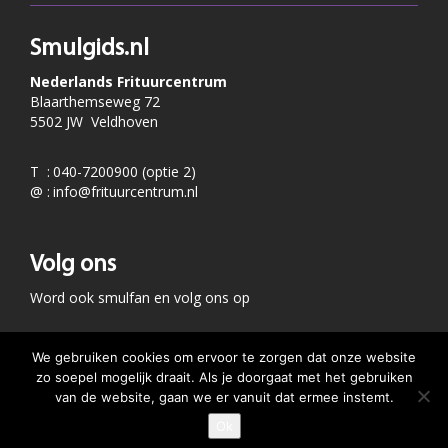
Smulgids.nl
Nederlands Frituurcentrum
Blaarthemseweg 72
5502 JW Veldhoven
T
:
040-7200900 (optie 2)
@
:
info@frituurcentrum.nl
Volg ons
Word ook smulfan en volg ons op
We gebruiken cookies om ervoor te zorgen dat onze website
zo soepel mogelijk draait. Als je doorgaat met het gebruiken
van de website, gaan we er vanuit dat ermee instemt.
Ok
GEEF JE SMULSCORE