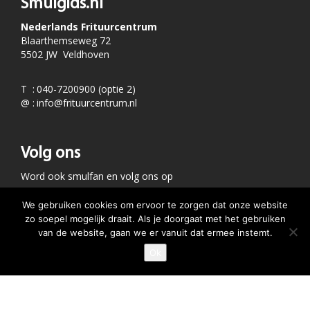
Smulgids.nl
Nederlands Frituurcentrum
Blaarthemseweg 72
5502 JW Veldhoven
T
:
040-7200900 (optie 2)
@
:
info@frituurcentrum.nl
Volg ons
Word ook smulfan en volg ons op
We gebruiken cookies om ervoor te zorgen dat onze website
zo soepel mogelijk draait. Als je doorgaat met het gebruiken
van de website, gaan we er vanuit dat ermee instemt.
Ok
GEEF JE SMULSCORE