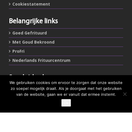
Cookiestatement
Belangrijke links
Goed Gefrituurd
Met Goud Bekroond
ProFri
Nederlands Frituurcentrum
Smulgids.nl
We gebruiken cookies om ervoor te zorgen dat onze website
Nederlands Frituurcentrum
zo soepel mogelijk draait. Als je doorgaat met het gebruiken
Blaarthemseweg 72
van de website, gaan we er vanuit dat ermee instemt.
5502 JW Veldhoven
Ok
GEEF JE SMULSCORE
T
:
040-7200900 (optie 2)
@
:
info@frituurcentrum.nl