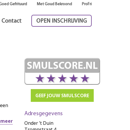
Goed Gefrituurd
Met Goud Bekroond
ProFri
Contact
OPEN INSCHRIJVING
GEEF JOUW SMULSCORE
 een
Adresgegevens
r meer
Onder ’t Duin
Trompstraat 4