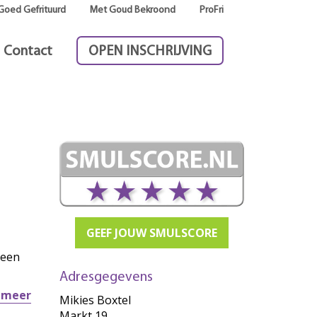
Goed Gefrituurd
Met Goud Bekroond
ProFri
Contact
OPEN INSCHRIJVING
GEEF JOUW SMULSCORE
 een
Adresgegevens
r meer
Mikies Boxtel
Markt 19