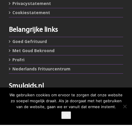
Privacystatement
Cookiestatement
Belangrijke links
Goed Gefrituurd
Met Goud Bekroond
ProFri
Nederlands Frituurcentrum
Smulgids.nl
We gebruiken cookies om ervoor te zorgen dat onze website
Nederlands Frituurcentrum
zo soepel mogelijk draait. Als je doorgaat met het gebruiken
Blaarthemseweg 72
van de website, gaan we er vanuit dat ermee instemt.
5502 JW Veldhoven
Ok
GEEF JE SMULSCORE
T
:
040-7200900 (optie 2)
@
:
info@frituurcentrum.nl