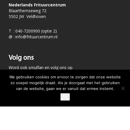
Nederlands Frituurcentrum
Blaarthemseweg 72
5502 JW Veldhoven
T
:
040-7200900 (optie 2)
@
:
info@frituurcentrum.nl
Volg ons
Word ook smulfan en volg ons op
We gebruiken cookies om ervoor te zorgen dat onze website
zo soepel mogelijk draait. Als je doorgaat met het gebruiken
van de website, gaan we er vanuit dat ermee instemt.
Ok
GEEF JE SMULSCORE