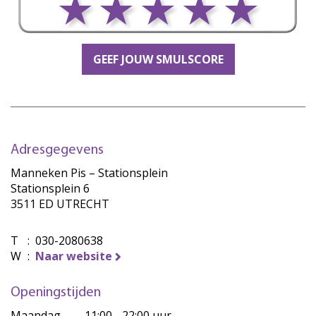
GEEF JOUW SMULSCORE
Adresgegevens
Manneken Pis – Stationsplein
Stationsplein 6
3511 ED UTRECHT
T
:
030-2080638
W
:
Naar website
Openingstijden
Maandag
11:00 - 22:00 uur