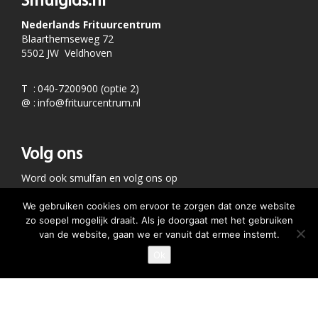
Smulgids.nl
Nederlands Frituurcentrum
Blaarthemseweg 72
5502 JW Veldhoven
T
:
040-7200900 (optie 2)
@
:
info@frituurcentrum.nl
Volg ons
Word ook smulfan en volg ons op
We gebruiken cookies om ervoor te zorgen dat onze website
zo soepel mogelijk draait. Als je doorgaat met het gebruiken
van de website, gaan we er vanuit dat ermee instemt.
Ok
GEEF JE SMULSCORE