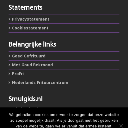
Statements
Privacystatement
Cookiestatement
Belangrijke links
Goed Gefrituurd
Met Goud Bekroond
ProFri
Nederlands Frituurcentrum
Smulgids.nl
Nederlands Frituurcentrum
Blaarthemseweg 72
We gebruiken cookies om ervoor te zorgen dat onze website
5502 JW Veldhoven
zo soepel mogelijk draait. Als je doorgaat met het gebruiken
van de website, gaan we er vanuit dat ermee instemt.