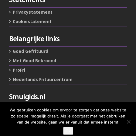
Statements
Privacystatement
Cookiestatement
Belangrijke links
Goed Gefrituurd
Met Goud Bekroond
ProFri
Nederlands Frituurcentrum
Smulgids.nl
Nederlands Frituurcentrum
We gebruiken cookies om ervoor te zorgen dat onze website
Blaarthemseweg 72
zo soepel mogelijk draait. Als je doorgaat met het gebruiken
5502 JW Veldhoven
van de website, gaan we er vanuit dat ermee instemt.
Ok
GEEF JE SMULSCORE
T
:
040-7200900 (optie 2)