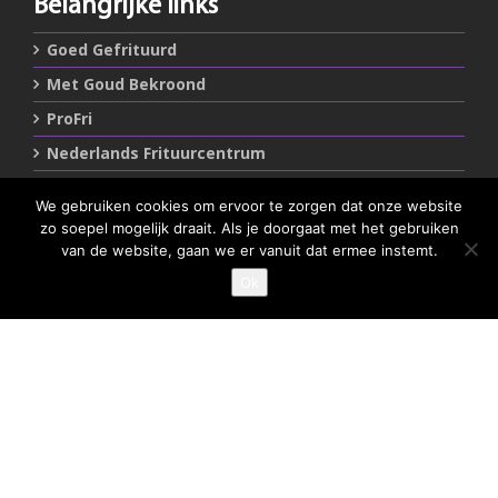
Belangrijke links
Goed Gefrituurd
Met Goud Bekroond
ProFri
Nederlands Frituurcentrum
We gebruiken cookies om ervoor te zorgen dat onze website
Smulgids.nl
zo soepel mogelijk draait. Als je doorgaat met het gebruiken
van de website, gaan we er vanuit dat ermee instemt.
Nederlands Frituurcentrum
Blaarthemseweg 72
Ok
GEEF JE SMULSCORE
5502 JW Veldhoven
T
:
040-7200900 (optie 2)
@
:
info@frituurcentrum.nl
Volg ons
Word ook smulfan en volg ons op