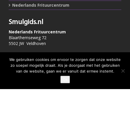
Nederlands Frituurcentrum
Smulgids.nl
Nederlands Frituurcentrum
Blaarthemseweg 72
5502 JW Veldhoven
T
:
040-7200900 (optie 2)
We gebruiken cookies om ervoor te zorgen dat onze website
@
:
info@frituurcentrum.nl
zo soepel mogelijk draait. Als je doorgaat met het gebruiken
van de website, gaan we er vanuit dat ermee instemt.
Ok
GEEF JE SMULSCORE
Volg ons
Word ook smulfan en volg ons op