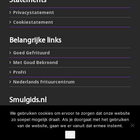
Statements
Privacystatement
Cookiestatement
Belangrijke links
Goed Gefrituurd
Met Goud Bekroond
ProFri
Nederlands Frituurcentrum
Smulgids.nl
Nederlands Frituurcentrum
We gebruiken cookies om ervoor te zorgen dat onze website
Blaarthemseweg 72
zo soepel mogelijk draait. Als je doorgaat met het gebruiken
5502 JW Veldhoven
van de website, gaan we er vanuit dat ermee instemt.
Ok
GEEF JE SMULSCORE
T
:
040-7200900 (optie 2)