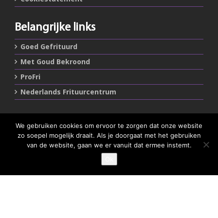
Belangrijke links
Goed Gefrituurd
Met Goud Bekroond
ProFri
Nederlands Frituurcentrum
Smulgids.nl
We gebruiken cookies om ervoor te zorgen dat onze website
zo soepel mogelijk draait. Als je doorgaat met het gebruiken
Nederlands Frituurcentrum
van de website, gaan we er vanuit dat ermee instemt.
Blaarthemseweg 72
5502 JW Veldhoven
Ok
GEEF JE SMULSCORE
T
:
040-7200900 (optie 2)
@
:
info@frituurcentrum.nl