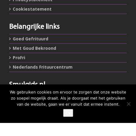
Cookiestatement
Belangrijke links
Goed Gefrituurd
Met Goud Bekroond
ProFri
Nederlands Frituurcentrum
Smulgids.nl
We gebruiken cookies om ervoor te zorgen dat onze website
Nederlands Frituurcentrum
zo soepel mogelijk draait. Als je doorgaat met het gebruiken
Blaarthemseweg 72
van de website, gaan we er vanuit dat ermee instemt.
5502 JW Veldhoven
Ok
GEEF JE SMULSCORE
T
:
040-7200900 (optie 2)
@
:
info@frituurcentrum.nl