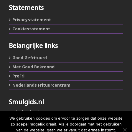
Statements
Privacystatement
Cookiestatement
Belangrijke links
Goed Gefrituurd
Met Goud Bekroond
ProFri
Nederlands Frituurcentrum
Smulgids.nl
Nederlands Frituurcentrum
Blaarthemseweg 72
We gebruiken cookies om ervoor te zorgen dat onze website
5502 JW Veldhoven
zo soepel mogelijk draait. Als je doorgaat met het gebruiken
van de website, gaan we er vanuit dat ermee instemt.