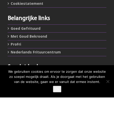
Cookiestatement
Belangrijke links
Goed Gefrituurd
Met Goud Bekroond
ProFri
Nederlands Frituurcentrum
Smulgids.nl
We gebruiken cookies om ervoor te zorgen dat onze website
Nederlands Frituurcentrum
zo soepel mogelijk draait. Als je doorgaat met het gebruiken
Blaarthemseweg 72
van de website, gaan we er vanuit dat ermee instemt.
5502 JW Veldhoven
Ok
GEEF JE SMULSCORE
T
:
040-7200900 (optie 2)
@
:
info@frituurcentrum.nl