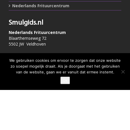
Nederlands Frituurcentrum
Smulgids.nl
Nederlands Frituurcentrum
Blaarthemseweg 72
5502 JW Veldhoven
T
:
040-7200900 (optie 2)
We gebruiken cookies om ervoor te zorgen dat onze website
@
:
info@frituurcentrum.nl
zo soepel mogelijk draait. Als je doorgaat met het gebruiken
van de website, gaan we er vanuit dat ermee instemt.
Ok
GEEF JE SMULSCORE
Volg ons
Word ook smulfan en volg ons op