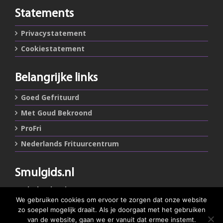
Statements
Privacystatement
Cookiestatement
Belangrijke links
Goed Gefrituurd
Met Goud Bekroond
ProFri
Nederlands Frituurcentrum
Smulgids.nl
Nederlands Frituurcentrum
Blaarthemseweg 72
We gebruiken cookies om ervoor te zorgen dat onze website
5502 JW Veldhoven
zo soepel mogelijk draait. Als je doorgaat met het gebruiken
van de website, gaan we er vanuit dat ermee instemt.