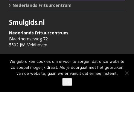
Nederlands Frituurcentrum
Smulgids.nl
Nederlands Frituurcentrum
Blaarthemseweg 72
5502 JW Veldhoven
T
:
040-7200900 (optie 2)
We gebruiken cookies om ervoor te zorgen dat onze website
@
:
info@frituurcentrum.nl
zo soepel mogelijk draait. Als je doorgaat met het gebruiken
van de website, gaan we er vanuit dat ermee instemt.
Ok
GEEF JE SMULSCORE
Volg ons
Word ook smulfan en volg ons op