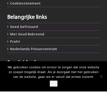
Cookiestatement
Belangrijke links
Goed Gefrituurd
Met Goud Bekroond
ProFri
Nederlands Frituurcentrum
Smulgids.nl
We gebruiken cookies om ervoor te zorgen dat onze website
Nederlands Frituurcentrum
zo soepel mogelijk draait. Als je doorgaat met het gebruiken
Blaarthemseweg 72
van de website, gaan we er vanuit dat ermee instemt.
5502 JW Veldhoven
Ok
GEEF JE SMULSCORE
T
:
040-7200900 (optie 2)
@
:
info@frituurcentrum.nl